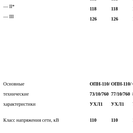
— II*
118
118
— III
126
126
Основные
ОПН-110/
ОПН-110/
технические
73/10/760
77/10/760
характеристики
УХЛ1
УХЛ1
Класс напряжения сети, кВ
110
110