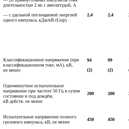
длительностью 2 мс с амплитудой, А
— с удельной поглощаемой энергией
2
,
4
2,4
одного импульса, кДж/кВ (Uнр)
Классификационное напряжение (при
94
99
классификационном токе, мА), кВ,
(2)
(2)
не менее
Одноминутное испытательное
напряжение при частоте 50 Гц в сухом
200
200
состоянии и под дождём,
кВ действ. не менее
Испытательное напряжение полного
450
450
грозового импульса, кВ, не менее