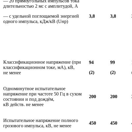
— 20 прямоугольных импульсов тока
длительностью 2 мс с амплитудой, А
— с удельной поглощаемой энергией
3,8
3,8
одного импульса, кДж/кВ (Uнр)
Классификационное напряжение (при
94
99
классификационном токе, мА), кВ,
(2)
(2)
не менее
Одноминутное испытательное
напряжение при частоте 50 Гц в сухом
200
200
состоянии и под дождём,
кВ действ. не менее
Испытательное напряжение полного
450
450
грозового импульса, кВ, не менее