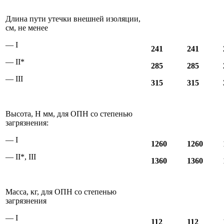
Длина пути утечки внешней изоляции,
см, не менее
— I
241
241
— II*
285
285
— III
315
315
Высота, Н мм, для ОПН со степенью
загрязнения:
— I
1260
1260
— II*, III
1360
1360
Масса, кг, для ОПН со степенью
загрязнения
— I
112
112