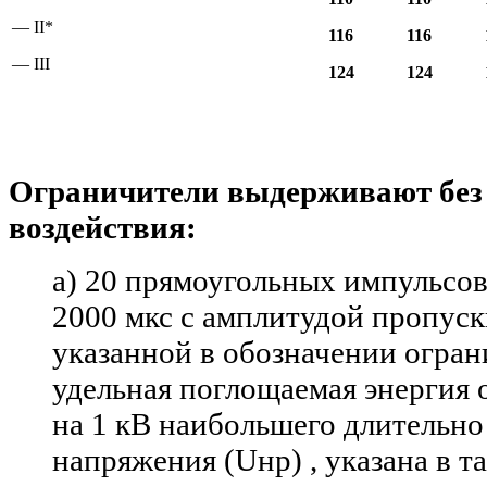
— II*
116
116
— III
124
124
Ограничители выдерживают без
воздействия:
а) 20
прямоугольных импульсов
2000 мкс с
амплитудой пропуск
указанной в
обозначении огран
удельная поглощаемая энергия 
на
1
кВ наибольшего длительно
напряжения (Uнр) , указана в
т