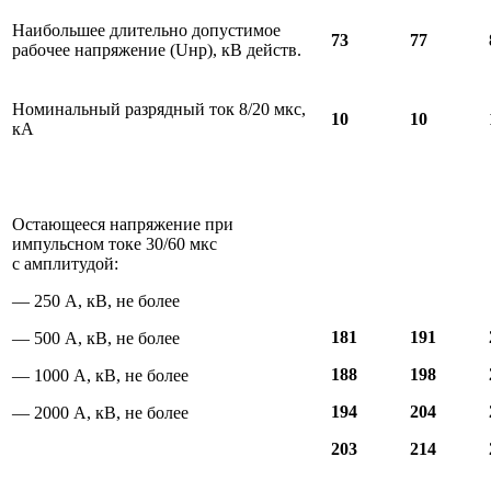
Наибольшее длительно допустимое
73
77
рабочее напряжение (Uнр), кВ действ.
Номинальный разрядный ток 8/20 мкс,
10
10
кА
Остающееся напряжение при
импульсном токе 30/60 мкс
с амплитудой:
— 250 А, кВ, не более
181
191
— 500 А, кВ, не более
188
198
— 1000 А, кВ, не более
194
204
— 2000 А, кВ, не более
203
214