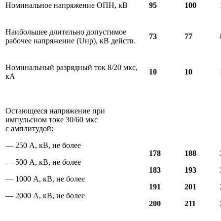
Номинальное напряжение ОПН, кВ
95
100
Наибольшее длительно допустимое
73
77
рабочее напряжение (Uнр), кВ действ.
Номинальный разрядный ток 8/20 мкс,
10
10
кА
Остающееся напряжение при
импульсном токе 30/60 мкс
с амплитудой:
— 250 А, кВ, не более
178
188
— 500 А, кВ, не более
183
193
— 1000 А, кВ, не более
191
201
— 2000 А, кВ, не более
200
211