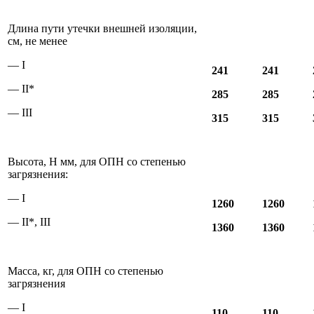
Длина пути утечки внешней изоляции,
см, не менее
— I
241
241
— II*
285
285
— III
315
315
Высота, Н мм, для ОПН со степенью
загрязнения:
— I
1260
1260
— II*, III
1360
1360
Масса, кг, для ОПН со степенью
загрязнения
— I
110
110