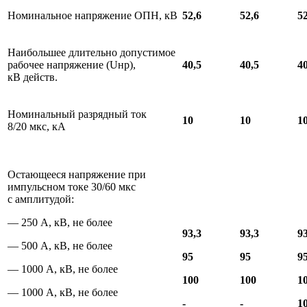
Номинальное напряжение ОПН, кВ
52,6
52,6
52
Наибольшее длительно допустимое
рабочее напряжение (Uнр),
40,5
40,5
40
кВ действ.
Номинальный разрядный ток
10
10
1
8/20 мкс, кА
Остающееся напряжение при
импульсном токе 30/60 мкс
с амплитудой:
— 250 А, кВ, не более
93,3
93,3
93
— 500 А, кВ, не более
95
95
9
— 1000 А, кВ, не более
100
100
1
— 1000 А, кВ, не более
-
-
1