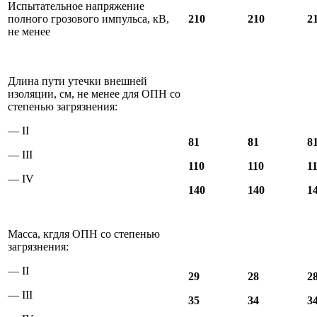
Испытательное напряжение
полного грозового импульса, кВ,
210
210
2
не менее
Длина пути утечки внешней
изоляции, см, не менее для ОПН со
степенью загрязнения:
— II
81
81
8
— III
110
110
1
— IV
140
140
1
Масса, кгдля ОПН со степенью
загрязнения:
— II
29
28
2
— III
35
34
3