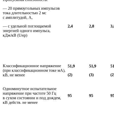
— 20 прямоугольных импульсов
тока длительностью 2 мс
с амплитудой, А,
— с удельной поглощаемой
2,4
2,8
3,
энергией одного импульса,
кДж/кВ (Uнр)
Классификационное напряжение
51,9
51,9
51
(при классификационном токе мА),
(2)
(3)
(2
кВ, не менее
Одноминутное испытательное
напряжение при частоте 50 Гц
95
95
9
в сухом состоянии и под дождем,
кВ действ. не менее