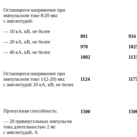
Остающееся напряжение при
импульсном токе 8/20 мкс
с амплитудой:
— 10 кА, кВ, не более
891
934
— 20 кА, кВ, не более
978
102
— 40 кА, кВ, не более
1082
113
Остающееся напряжение при
импульсном токе 1/(2-20) мкс
1124
117
с амплитудой 20 кА, кВ, не более
Пропускная способность:
1500
150
— 20 прямоугольных импульсов
тока длительностью 2 мс
с амплитудой, А