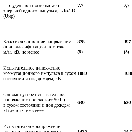
— с удельной поглощаемой
7,7
7,7
энергией одного импульса, кДж/кВ
(Uнр)
Классификационное напряжение
378
397
(при классификационном токе,
(5)
(5)
мА), кВ, не менее
Испытательное напряжение
коммутационного импульса в сухом
1080
108
состоянии и под дождем, кВ
Одноминутное испытательное
напряжение при частоте 50 Гц
630
630
в сухом состоянии и под дождем,
кВ действ. не менее
Испытательное напряжение
полного грозового импульса,
1425
142