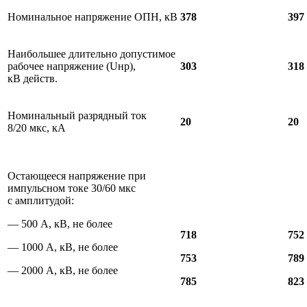
Номинальное напряжение ОПН, кВ
378
397
Наибольшее длительно допустимое
рабочее напряжение (Uнр),
303
318
кВ действ.
Номинальный разрядный ток
20
20
8/20 мкс, кА
Остающееся напряжение при
импульсном токе 30/60 мкс
с амплитудой:
— 500 А, кВ, не более
718
752
— 1000 А, кВ, не более
753
789
— 2000 А, кВ, не более
785
823