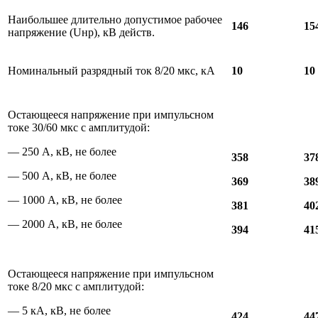
Наибольшее длительно допустимое рабочее
146
15
напряжение (Uнр), кВ действ.
Номинальный разрядный ток 8/20 мкс, кА
10
10
Остающееся напряжение при импульсном
токе 30/60 мкс с амплитудой:
— 250 А, кВ, не более
358
37
— 500 А, кВ, не более
369
38
— 1000 А, кВ, не более
381
40
— 2000 А, кВ, не более
394
41
Остающееся напряжение при импульсном
токе 8/20 мкс с амплитудой:
— 5 кА, кВ, не более
424
44