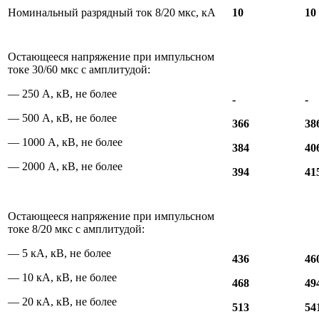
Номинальный разрядный ток 8/20 мкс, кА
10
10
Остающееся напряжение при импульсном
токе 30/60 мкс с амплитудой:
— 250 А, кВ, не более
-
-
— 500 А, кВ, не более
366
38
— 1000 А, кВ, не более
384
40
— 2000 А, кВ, не более
394
41
Остающееся напряжение при импульсном
токе 8/20 мкс с амплитудой:
— 5 кА, кВ, не более
436
46
— 10 кА, кВ, не более
468
49
— 20 кА, кВ, не более
513
54