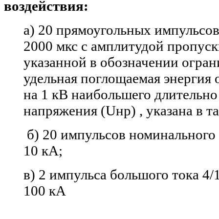
воздействия:
а) 20
прямоугольных импульсов
2000 мкс с
амплитудой пропуск
указанной в
обозначении огран
удельная поглощаемая энергия 
на
1
кВ наибольшего длительно
напряжения (Uнр) , указана в
т
б) 20
импульсов номинального 
10
кА;
в) 2
импульса большого тока 4/1
100
кА