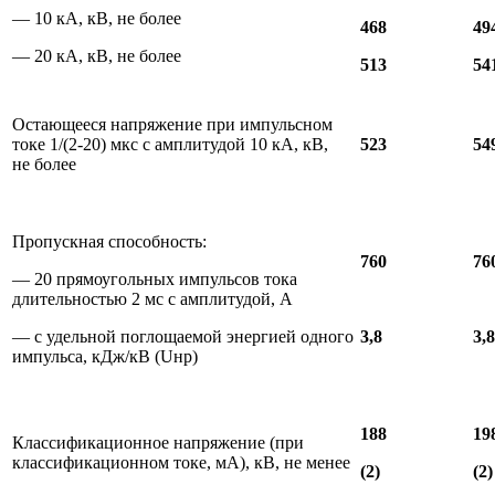
— 10 кА, кВ, не более
468
49
— 20 кА, кВ, не более
513
54
Остающееся напряжение при импульсном
токе 1/(2-20) мкс с амплитудой 10 кА, кВ,
523
54
не более
Пропускная способность:
760
76
— 20 прямоугольных импульсов тока
длительностью 2 мс с амплитудой, А
— с удельной поглощаемой энергией одного
3,8
3,8
импульса, кДж/кВ (Uнр)
188
19
Классификационное напряжение (при
классификационном токе, мА), кВ, не менее
(2)
(2)