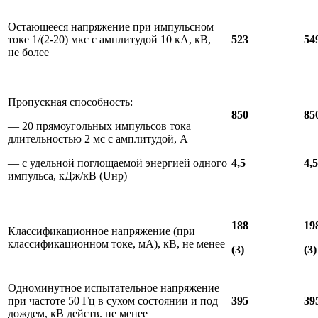
Остающееся напряжение при импульсном
токе 1/(2-20) мкс с амплитудой 10 кА, кВ,
523
54
не более
Пропускная способность:
850
85
— 20 прямоугольных импульсов тока
длительностью 2 мс с амплитудой, А
— с удельной поглощаемой энергией одного
4,5
4,5
импульса, кДж/кВ (Uнр)
188
19
Классификационное напряжение (при
классификационном токе, мА), кВ, не менее
(3)
(3)
Одноминутное испытательное напряжение
при частоте 50 Гц в сухом состоянии и под
395
39
дождем, кВ действ. не менее