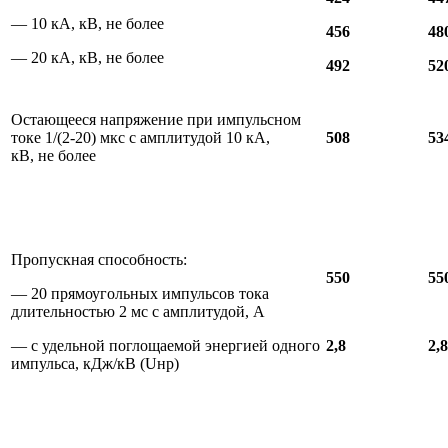
— 10 кА, кВ, не более
456
48
— 20 кА, кВ, не более
492
52
Остающееся напряжение при импульсном
токе 1/(2-20) мкс с амплитудой 10 кА,
508
53
кВ, не более
Пропускная способность:
550
55
— 20 прямоугольных импульсов тока
длительностью 2 мс с амплитудой, А
— с удельной поглощаемой энергией одного
2,8
2,8
импульса, кДж/кВ (Uнр)