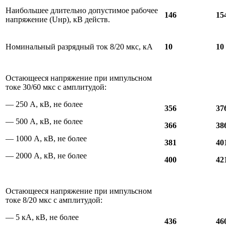
Наибольшее длительно допустимое рабочее
146
15
напряжение (Uнр), кВ действ.
Номинальный разрядный ток 8/20 мкс, кА
10
10
Остающееся напряжение при импульсном
токе 30/60 мкс с амплитудой:
— 250 А, кВ, не более
356
37
— 500 А, кВ, не более
366
38
— 1000 А, кВ, не более
381
40
— 2000 А, кВ, не более
400
42
Остающееся напряжение при импульсном
токе 8/20 мкс с амплитудой:
— 5 кА, кВ, не более
436
46