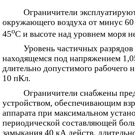
Ограничители эксплуатируются
окружающего воздуха от
минус 60
о
45
С
и
высоте над уровнем моря н
Уровень частичных разрядов 
находящемся под напряжением 1,0
длительно допустимого рабочего н
10
пКл.
Ограничители снабжены пред
устройством, обеспечивающим вз
аппарата при максимальном устан
периодической составляющей боль
замыкания 40
кА действ. длительн