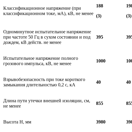
188
19
Классификационное напряжение (при
классификационном токе, мА), кВ, не менее
(3)
(3)
Одноминутное испытательное напряжение
при частоте 50 Гц в сухом состоянии и под
395
39
дождем, кВ действ. не менее
Испытательное напряжение полного
1000
10
грозового импульса, кВ, не менее
Взрывобезопасность при токе короткого
40
40
замыкания длительностью 0,2 с, кА
Длина пути утечки внешней изоляции, см,
855
85
не менее
Высота Н, мм
3980
39